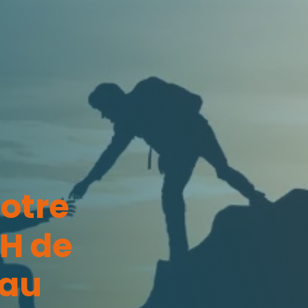
votre
RH de
 au