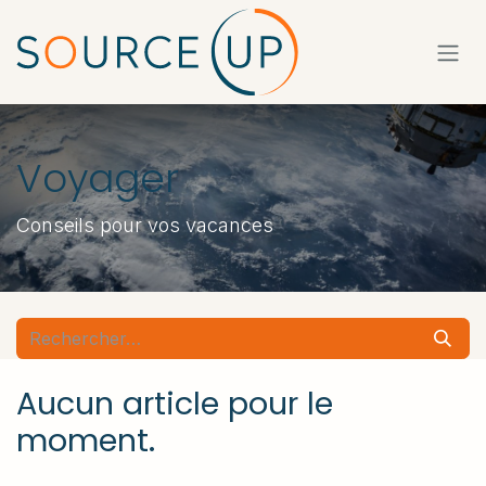
Se rendre au contenu
Voyager
Conseils pour vos vacances
Aucun article pour le
moment.