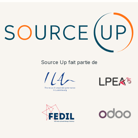
Source Up fait partie de
​ ​